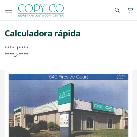
Calculadora rápida
****_1****
****_2****