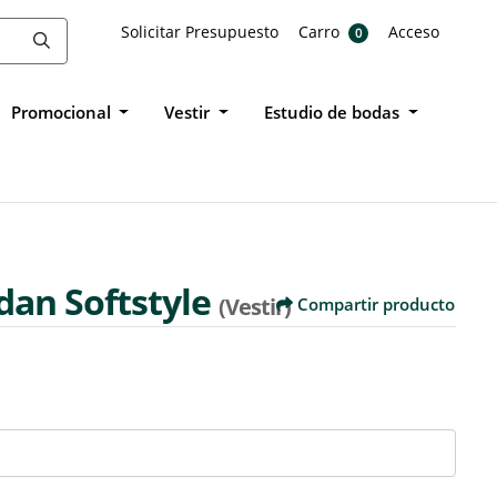
Solicitar Presupuesto
Carro
Acceso
Solicitar Presupuesto
Carro
Acceso
0
Promocional
Vestir
Estudio de bodas
ldan Softstyle
(Vestir)
Compartir producto