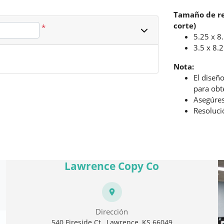
Tamaño de re
corte)
*
5.25 x 8
3.5 x 8.
Nota:
El diseñ
para obt
Asegúres
Resoluci
Lawrence Copy Co
Dirección
540 Fireside Ct., Lawrence, KS 66049