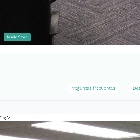
Inside Store
Preguntas frecuentes
Des
2s;">