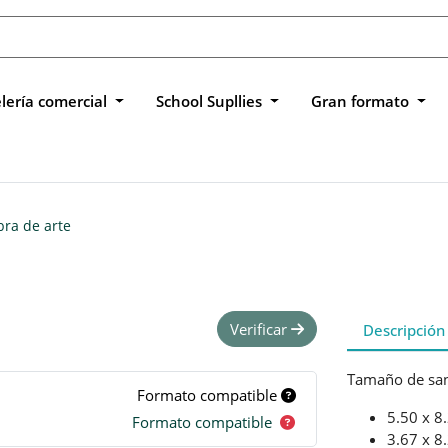
lería comercial
School Supllies
Gran formato
bra de arte
Verificar
Descripción
Tamaño de san
Formato compatible
5.50 x 8
Formato compatible
3.67 x 8