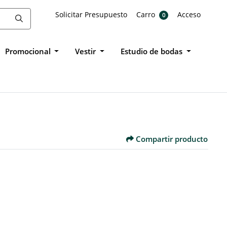
Solicitar Presupuesto
Carro
Acceso
Solicitar Presupuesto
Carro
Acceso
0
Promocional
Vestir
Estudio de bodas
Compartir producto