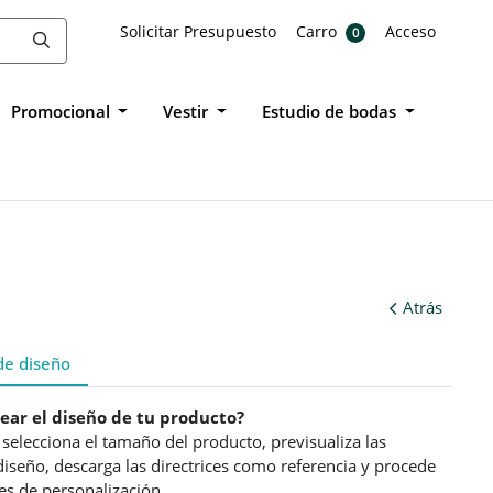
Solicitar Presupuesto
Carro
Acceso
Solicitar Presupuesto
Carro
Acceso
0
Promocional
Vestir
Estudio de bodas
Atrás
 de diseño
rear el diseño de tu producto?
selecciona el tamaño del producto, previsualiza las
 diseño, descarga las directrices como referencia y procede
es de personalización.