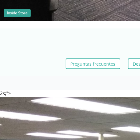
Inside Store
Preguntas frecuentes
Des
2s;">