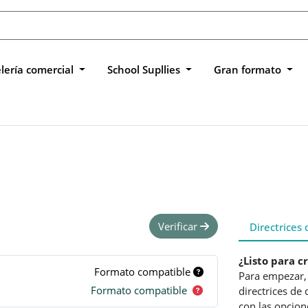
lería comercial
School Supllies
Gran formato
Verificar
Directrices
¿Listo para c
Formato compatible
Para empezar, 
Formato compatible
directrices de
con las opcion